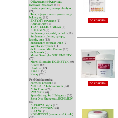
Odkwaszanie/równowaga
kwasowo-zasadowa
(5)
»
Bakterie probiotyczne/prebiotyki
(21)
Terapia jogurtowa - żywe szczepy
bakteryjne
(11)
ENZYMY trawienne
(1)
DO KOSZYKA
Aminokwasy
(1)
TRAN, OLEJE, OMEGA
(7)
KOLAGEN
(7)
Suplementy kapsułki, tabletki
(10)
Suplementy płynne, syropy,
krople, inne
(13)
Suplementy sproszkowane
(2)
Wyroby medyczne
(1)
dr Enzmann Mito Pharma
(12)
dr Mercola
(3)
Marek Skoczylas SUPLEMENTY
(70)
Marek Skoczylas KOSMETYKI
(9)
Aliness
(83)
DuoLife
(12)
JOALIS
(50)
Kenay
(20)
ForMeds kapsułka
ForMeds proszek
(1)
DO KOSZYKA
NUTERGIA Laboratorium
(23)
NOW Foods
(28)
SWANSON
(6)
Specyfiki wg Św. Hildegardy
(38)
Zioła Ojca Grzegorza /BONIMED/
(50)
KONOPNY kącik
(17)
SUPER ŻYWNOŚĆ
(3)
KSIĄŻKI
(19)
KOSMETYKI (kremy, maści, żele)
(26)