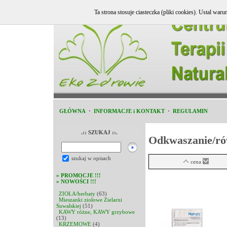
Ta strona stosuje ciasteczka (pliki cookies). Ustal w
GŁÓWNA
·
INFORMACJE i KONTAKT
·
REGULAMIN
.:: SZUKAJ ::.
Odkwaszanie/r
szukaj w opisach
cena
»
PROMOCJE !!!
»
NOWOŚCI !!!
ZIOŁA/herbaty
(63)
Mieszanki ziołowe Zielarni
Suwalskiej
(51)
KAWY różne, KAWY grzybowe
(13)
KRZEMOWE
(4)