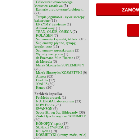
Odkwaszanie/równowaga
kwasowo-zasadowa
(5)
Bakterie probiotyczne/prebiotyki
(21)
Terapia jogurtowa - żywe szczepy
bakteryjne
(11)
ENZYMY trawienne
(1)
Aminokwasy
(1)
TRAN, OLEJE, OMEGA
(7)
KOLAGEN
(7)
Suplementy kapsułki, tabletki
(10)
Suplementy płynne, syropy,
krople, inne
(13)
Suplementy sproszkowane
(2)
Wyroby medyczne
(1)
dr Enzmann Mito Pharma
(12)
dr Mercola
(3)
Marek Skoczylas SUPLEMENTY
(70)
Marek Skoczylas KOSMETYKI
(9)
Aliness
(83)
DuoLife
(12)
JOALIS
(50)
Kenay
(20)
ForMeds kapsułka
ForMeds proszek
(1)
NUTERGIA Laboratorium
(23)
NOW Foods
(28)
SWANSON
(6)
Specyfiki wg Św. Hildegardy
(38)
Zioła Ojca Grzegorza /BONIMED/
(50)
KONOPNY kącik
(17)
SUPER ŻYWNOŚĆ
(3)
KSIĄŻKI
(19)
KOSMETYKI (kremy, maści, żele)
(26)