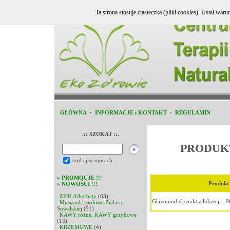
Ta strona stosuje ciasteczka (pliki cookies). Ustal w
GŁÓWNA
·
INFORMACJE i KONTAKT
·
REGULAMIN
.:: SZUKAJ ::.
PRODUK
szukaj w opisach
»
PROMOCJE !!!
Produkt
»
NOWOŚCI !!!
ZIOŁA/herbaty
(63)
Glavonoid ekstrakt z lukrecji - 9
Mieszanki ziołowe Zielarni
Suwalskiej
(51)
KAWY różne, KAWY grzybowe
(13)
KRZEMOWE
(4)