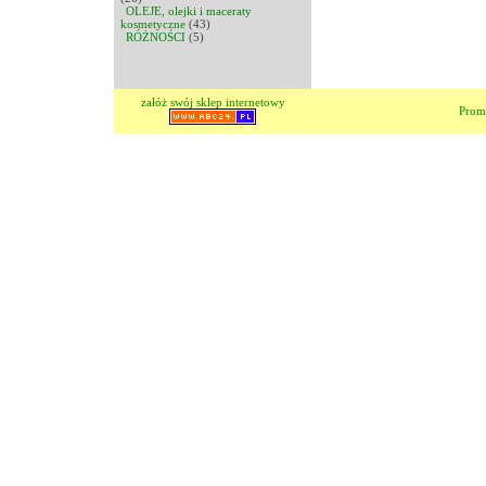
OLEJE, olejki i maceraty
kosmetyczne
(43)
RÓŻNOŚCI
(5)
załóż swój sklep internetowy
Prom