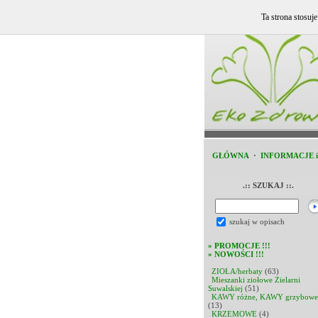
Ta strona stosuj
GŁÓWNA
·
INFORMACJE 
.:: SZUKAJ ::.
szukaj w opisach
»
PROMOCJE !!!
»
NOWOŚCI !!!
ZIOŁA/herbaty
(63)
Mieszanki ziołowe Zielarni
Suwalskiej
(51)
KAWY różne, KAWY grzybowe
(13)
KRZEMOWE
(4)