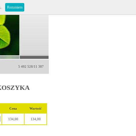
i.
Rozumiem
5 492 528/11 387
KOSZYKA
Cena
Wartość
134,00
134,00