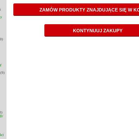
i
py
0)
Y
(9)
8)
D/
le)