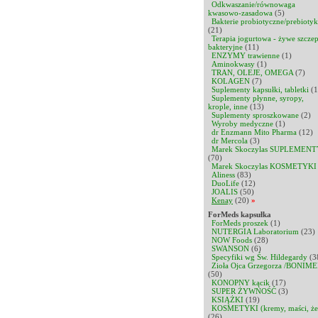
Odkwaszanie/równowaga
kwasowo-zasadowa
(5)
Bakterie probiotyczne/prebiotyk
(21)
Terapia jogurtowa - żywe szcze
bakteryjne
(11)
ENZYMY trawienne
(1)
Aminokwasy
(1)
TRAN, OLEJE, OMEGA
(7)
KOLAGEN
(7)
Suplementy kapsułki, tabletki
(1
Suplementy płynne, syropy,
krople, inne
(13)
Suplementy sproszkowane
(2)
Wyroby medyczne
(1)
dr Enzmann Mito Pharma
(12)
dr Mercola
(3)
Marek Skoczylas SUPLEMENT
(70)
Marek Skoczylas KOSMETYKI
Aliness
(83)
DuoLife
(12)
JOALIS
(50)
Kenay
(20)
»
ForMeds kapsułka
ForMeds proszek
(1)
NUTERGIA Laboratorium
(23)
NOW Foods
(28)
SWANSON
(6)
Specyfiki wg Św. Hildegardy
(3
Zioła Ojca Grzegorza /BONIME
(50)
KONOPNY kącik
(17)
SUPER ŻYWNOŚĆ
(3)
KSIĄŻKI
(19)
KOSMETYKI (kremy, maści, że
(26)