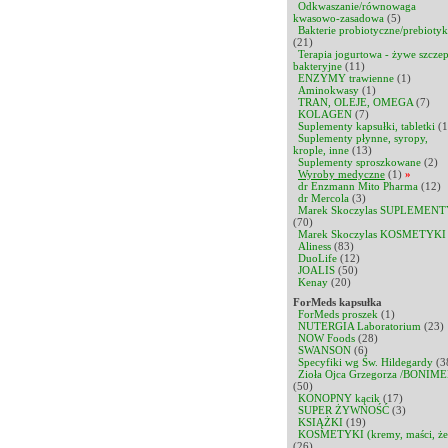
Odkwaszanie/równowaga
kwasowo-zasadowa
(5)
Bakterie probiotyczne/prebiotyk
(21)
Terapia jogurtowa - żywe szcze
bakteryjne
(11)
ENZYMY trawienne
(1)
Aminokwasy
(1)
TRAN, OLEJE, OMEGA
(7)
KOLAGEN
(7)
Suplementy kapsułki, tabletki
(1
Suplementy płynne, syropy,
krople, inne
(13)
Suplementy sproszkowane
(2)
Wyroby medyczne
(1)
»
dr Enzmann Mito Pharma
(12)
dr Mercola
(3)
Marek Skoczylas SUPLEMENT
(70)
Marek Skoczylas KOSMETYKI
Aliness
(83)
DuoLife
(12)
JOALIS
(50)
Kenay
(20)
ForMeds kapsułka
ForMeds proszek
(1)
NUTERGIA Laboratorium
(23)
NOW Foods
(28)
SWANSON
(6)
Specyfiki wg Św. Hildegardy
(3
Zioła Ojca Grzegorza /BONIME
(50)
KONOPNY kącik
(17)
SUPER ŻYWNOŚĆ
(3)
KSIĄŻKI
(19)
KOSMETYKI (kremy, maści, że
(26)