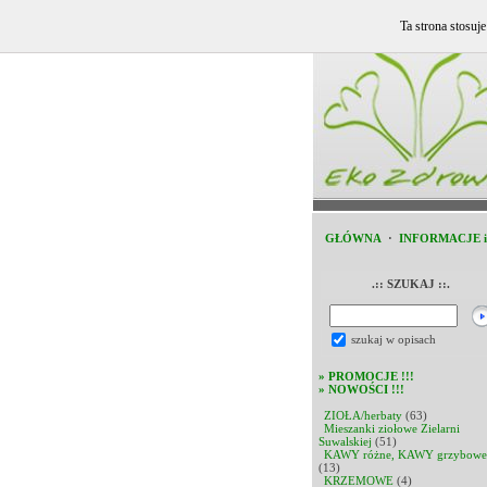
Ta strona stosuj
GŁÓWNA
·
INFORMACJE 
.:: SZUKAJ ::.
szukaj w opisach
»
PROMOCJE !!!
»
NOWOŚCI !!!
ZIOŁA/herbaty
(63)
Mieszanki ziołowe Zielarni
Suwalskiej
(51)
KAWY różne, KAWY grzybowe
(13)
KRZEMOWE
(4)