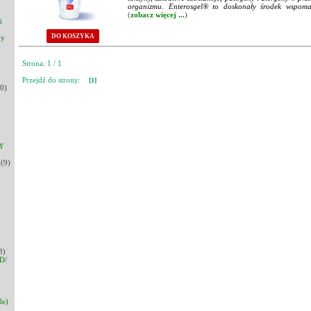
organizmu. Enterosgel® to doskonały środek wspoma
(
zobacz więcej ...
)
i
DO KOSZYKA
py
Strona: 1 / 1
Przejdź do strony:
[1]
0)
Y
(9)
8)
D/
le)