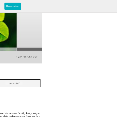
i.
Rozumiem
5 491 398/10 257
nowość
nt (enterosorbent), który wiąże
zewodzie pokarmowym i usuwa je z