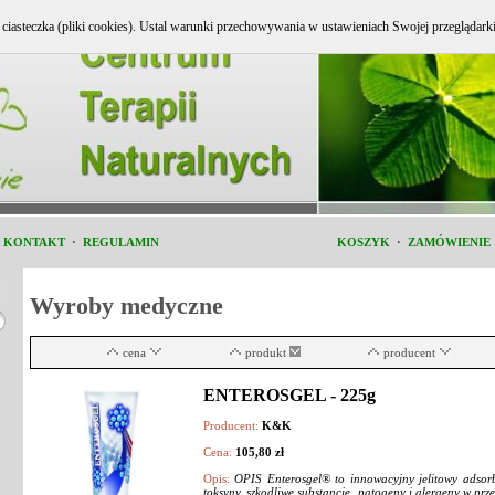
e ciasteczka (pliki cookies). Ustal warunki przechowywania w ustawieniach Swojej przeglądark
i KONTAKT
·
REGULAMIN
KOSZYK
·
ZAMÓWIENIE
Wyroby medyczne
cena
produkt
producent
ENTEROSGEL - 225g
Producent:
K&K
Cena:
105,80 zł
Opis:
OPIS Enterosgel® to innowacyjny jelitowy adsorbe
toksyny, szkodliwe substancje, patogeny i alergeny w pr