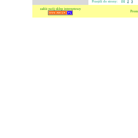
Przejdź do strony:
[1]
2
3
załóż swój sklep internetowy
Prom