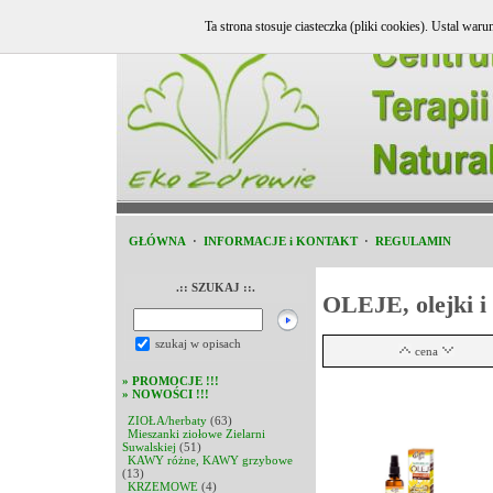
Ta strona stosuje ciasteczka (pliki cookies). Ustal w
GŁÓWNA
·
INFORMACJE i KONTAKT
·
REGULAMIN
.:: SZUKAJ ::.
OLEJE, olejki i
szukaj w opisach
cena
»
PROMOCJE !!!
»
NOWOŚCI !!!
ZIOŁA/herbaty
(63)
Mieszanki ziołowe Zielarni
Suwalskiej
(51)
KAWY różne, KAWY grzybowe
(13)
KRZEMOWE
(4)