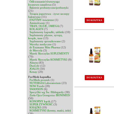
Odkwaszanie/równowaga
kwasowo-zasadowa
(5)
Bakterie probiotyczne/prebiotyki
(21)
Terapia jogurtowa - żywe szczepy
bakteryjne
(11)
ENZYMY trawienne
(1)
DO KOSZYKA
Aminokwasy
(1)
TRAN, OLEJE, OMEGA
(7)
KOLAGEN
(7)
Suplementy kapsułki, tabletki
(10)
Suplementy płynne, syropy,
krople, inne
(13)
Suplementy sproszkowane
(2)
Wyroby medyczne
(1)
dr Enzmann Mito Pharma
(12)
dr Mercola
(3)
Marek Skoczylas SUPLEMENTY
(70)
Marek Skoczylas KOSMETYKI
(9)
Aliness
(83)
DuoLife
(12)
JOALIS
(50)
Kenay
(20)
ForMeds kapsułka
DO KOSZYKA
ForMeds proszek
(1)
NUTERGIA Laboratorium
(23)
NOW Foods
(28)
SWANSON
(6)
Specyfiki wg Św. Hildegardy
(38)
Zioła Ojca Grzegorza /BONIMED/
(50)
KONOPNY kącik
(17)
SUPER ŻYWNOŚĆ
(3)
KSIĄŻKI
(19)
KOSMETYKI (kremy, maści, żele)
(26)