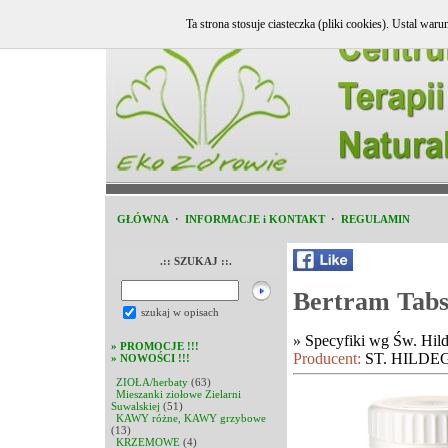
Ta strona stosuje ciasteczka (pliki cookies). Ustal w
GŁÓWNA
·
INFORMACJE i KONTAKT
·
REGULAMIN
.:: SZUKAJ ::.
Bertram Tabs 
szukaj w opisach
»
Specyfiki wg Św. Hil
»
PROMOCJE !!!
Producent:
ST. HILDE
»
NOWOŚCI !!!
ZIOŁA/herbaty
(63)
Mieszanki ziołowe Zielarni
Suwalskiej
(51)
KAWY różne, KAWY grzybowe
(13)
KRZEMOWE
(4)