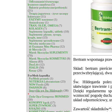
Odkwaszanie/równowaga
kwasowo-zasadowa
(5)
Bakterie probiotyczne/prebiotyki
(21)
Terapia jogurtowa - żywe szczepy
bakteryjne
(11)
ENZYMY trawienne
(1)
Aminokwasy
(1)
TRAN, OLEJE, OMEGA
(7)
KOLAGEN
(7)
Suplementy kapsułki, tabletki
(10)
Suplementy płynne, syropy,
krople, inne
(13)
Suplementy sproszkowane
(2)
Wyroby medyczne
(1)
dr Enzmann Mito Pharma
(12)
dr Mercola
(3)
Marek Skoczylas SUPLEMENTY
(70)
Marek Skoczylas KOSMETYKI
(9)
Bertram wspomaga prawi
Aliness
(83)
DuoLife
(12)
JOALIS
(50)
Skład: bertram pierści
Kenay
(20)
przeciwzbrylająca), dwu
ForMeds kapsułka
ForMeds proszek
(1)
Św. Hildegarda polec
NUTERGIA Laboratorium
(23)
NOW Foods
(28)
ułatwiające trawienie 
SWANSON
(6)
Dzięki regularnemu 
Specyfiki wg Św. Hildegardy
(38)
»
wzmocnić pogodę ducha i
Zioła Ojca Grzegorza /BONIMED/
układ odpornościowy, u
(50)
KONOPNY kącik
(17)
SUPER ŻYWNOŚĆ
(3)
Zawartość składników*: 
KSIĄŻKI
(19)
KOSMETYKI (kremy, maści, żele)