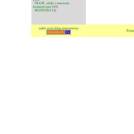
OLEJE, olejki i maceraty
kosmetyczne
(43)
RÓŻNOŚCI
(5)
załóż swój sklep internetowy
Prom