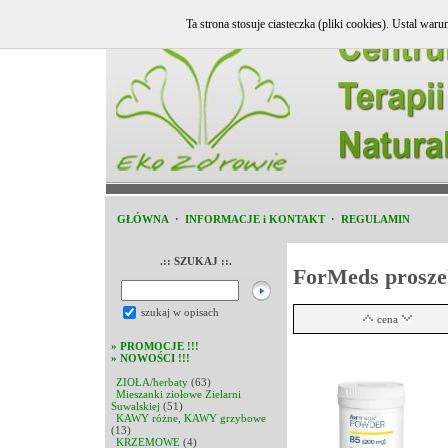
Ta strona stosuje ciasteczka (pliki cookies). Ustal w
GŁÓWNA
·
INFORMACJE i KONTAKT
·
REGULAMIN
.:: SZUKAJ ::.
ForMeds prosze
szukaj w opisach
cena
»
PROMOCJE !!!
»
NOWOŚCI !!!
ZIOŁA/herbaty
(63)
Mieszanki ziołowe Zielarni
Suwalskiej
(51)
KAWY różne, KAWY grzybowe
(13)
KRZEMOWE
(4)