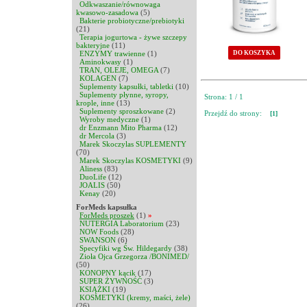
Odkwaszanie/równowaga
kwasowo-zasadowa
(5)
Bakterie probiotyczne/prebiotyki
(21)
Terapia jogurtowa - żywe szczepy
bakteryjne
(11)
ENZYMY trawienne
(1)
DO KOSZYKA
Aminokwasy
(1)
TRAN, OLEJE, OMEGA
(7)
KOLAGEN
(7)
Suplementy kapsułki, tabletki
(10)
Suplementy płynne, syropy,
Strona: 1 / 1
krople, inne
(13)
Suplementy sproszkowane
(2)
Przejdź do strony:
[1]
Wyroby medyczne
(1)
dr Enzmann Mito Pharma
(12)
dr Mercola
(3)
Marek Skoczylas SUPLEMENTY
(70)
Marek Skoczylas KOSMETYKI
(9)
Aliness
(83)
DuoLife
(12)
JOALIS
(50)
Kenay
(20)
ForMeds kapsułka
ForMeds proszek
(1)
»
NUTERGIA Laboratorium
(23)
NOW Foods
(28)
SWANSON
(6)
Specyfiki wg Św. Hildegardy
(38)
Zioła Ojca Grzegorza /BONIMED/
(50)
KONOPNY kącik
(17)
SUPER ŻYWNOŚĆ
(3)
KSIĄŻKI
(19)
KOSMETYKI (kremy, maści, żele)
(26)