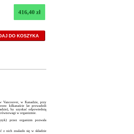
416,40 zł
h w Vancouver, w Kanadzie, przy
zez kilkanaście lat prowadzili
ładzie), by uzyskać odpowiednią
e równowagi w organizmie.
ęzyk) przez organizm pozwala
 z nich znalazło się w składzie