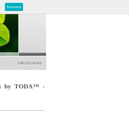
i.
Rozumiem
5 495 551/14 410
a by TODA™ -