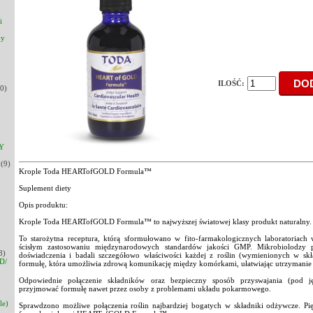
i
py
ILOŚĆ:
0)
Y
(9)
Krople Toda HEARTofGOLD Formula™
Suplement diety
Opis produktu:
Krople Toda HEARTofGOLD Formula™ to najwyższej światowej klasy produkt naturalny.
To starożytna receptura, którą sformułowano w fito-farmakologicznych laboratoriac
ścisłym zastosowaniu międzynarodowych standardów jakości GMP. Mikrobiolodzy pr
8)
doświadczenia i badali szczegółowo właściwości każdej z roślin (wymienionych w sk
D/
formułę, która umożliwia zdrową komunikację między komórkami, ułatwiając utrzymani
Odpowiednie połączenie składników oraz bezpieczny sposób przyswajania (pod j
przyjmować formułę nawet przez osoby z problemami układu pokarmowego.
le)
Sprawdzono możliwe połączenia roślin najbardziej bogatych w składniki odżywcze. Pięć