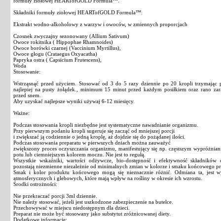
formuły ziołowej HEARTofGOLD Formula™.
Składniki formuły ziołowej HEARTofGOLD Formula™:
Ekstrakt wodno-alkoholowy z warzyw i owoców, w zmiennych proporcjach
Czosnek zwyczajny sezonowany (Allium Sativum)
Owoce rokitnika ( Hippophae Rhamnoides)
Owoce borówki czarnej (Vaccinium Myrtillus),
Owoce głogu (Crataegus Oxyacatha)
Papryka ostra ( Capsicium Frutescens),
Woda
Stosowanie:
Wstrząsnąć przed użyciem. Stosować od 3 do 5 razy dziennie po 20 kropli trzymając
najlepiej na pusty żołądek., minimum 15 minut przed każdym posiłkiem oraz rano za
przed snem.
Aby uzyskać najlepsze wyniki używaj 6-12 miesięcy.
Ważne:
Podczas stosowania kropli niezbędne jest systematyczne nawadnianie organizmu.
Przy pierwszym podaniu kropli sugeruje się zacząć od mniejszej porcji
i zwiększać ją codziennie o jedną kroplę, aż dojdzie się do pożądanej ilości.
Podczas stosowania preparatu w pierwszych dniach można zauważyć
zwiększony proces oczyszczania organizmu, manifestujący się np. częstszym wypróżnia
potu lub ciemniejszym kolorem moczu. Nie jest to regułą.
Wszystkie wskaźniki, wartości odżywcze, bio-dostępność i efektywność składnik
pozostają niezmienne niezależnie od minimalnych zmian w kolorze i smaku końcowego p
Smak i kolor produktu końcowego mogą się nieznacznie różnić. Odmiana ta, jest 
atmosferycznych i glebowych, które mają wpływ na rośliny w okresie ich wzrostu.
Środki ostrożności:
Nie przekraczać porcji 3ml dziennie.
Nie należy stosować, jeżeli jest uszkodzone zabezpieczenie na butelce.
Przechowywać w miejscu niedostępnym dla dzieci.
Preparat nie może być stosowany jako substytut zróżnicowanej diety.
Dodatkowe informacje: