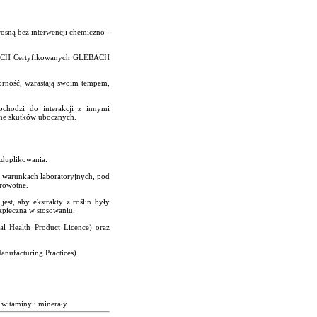
osną bez interwencji chemiczno -
YCH Certyfikowanych GLEBACH
orność, wzrastają swoim tempem,
ochodzi do interakcji z innymi
one skutków ubocznych.
zduplikowania.
ch warunkach laboratoryjnych, pod
drowotne.
st, aby ekstrakty z roślin były
ezpieczna w stosowaniu.
l Health Product Licence) oraz
nufacturing Practices).
 witaminy i minerały.