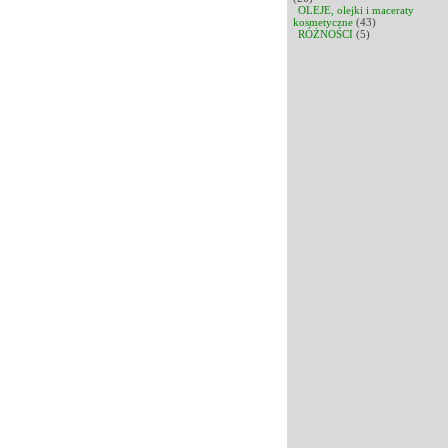
OLEJE, olejki i maceraty
kosmetyczne
(43)
RÓŻNOŚCI
(5)