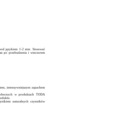
 pod językiem 1-2 min. Stosować
raz po przebudzeniu i wieczorem
niem, intensywniejszym zapachem
ów obecnych w produktach TODA
roduktu.
wynikiem naturalnych czynników