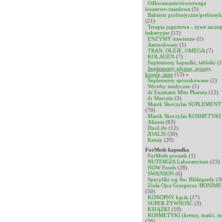
Odkwaszanie/równowaga
kwasowo-zasadowa
(5)
Bakterie probiotyczne/prebiotyk
(21)
Terapia jogurtowa - żywe szcze
bakteryjne
(11)
ENZYMY trawienne
(1)
Aminokwasy
(1)
TRAN, OLEJE, OMEGA
(7)
KOLAGEN
(7)
Suplementy kapsułki, tabletki
(1
Suplementy płynne, syropy,
krople, inne
(13)
»
Suplementy sproszkowane
(2)
Wyroby medyczne
(1)
dr Enzmann Mito Pharma
(12)
dr Mercola
(3)
Marek Skoczylas SUPLEMENT
(70)
Marek Skoczylas KOSMETYKI
Aliness
(83)
DuoLife
(12)
JOALIS
(50)
Kenay
(20)
ForMeds kapsułka
ForMeds proszek
(1)
NUTERGIA Laboratorium
(23)
NOW Foods
(28)
SWANSON
(6)
Specyfiki wg Św. Hildegardy
(3
Zioła Ojca Grzegorza /BONIME
(50)
KONOPNY kącik
(17)
SUPER ŻYWNOŚĆ
(3)
KSIĄŻKI
(19)
KOSMETYKI (kremy, maści, że
(26)