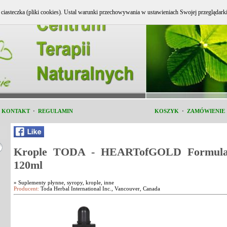
e ciasteczka (pliki cookies). Ustal warunki przechowywania w ustawieniach Swojej przeglądark
i KONTAKT
·
REGULAMIN
KOSZYK
·
ZAMÓWIENIE
Krople TODA - HEARTofGOLD Formul
120ml
»
Suplementy płynne, syropy, krople, inne
Producent:
Toda Herbal International Inc., Vancouver, Canada