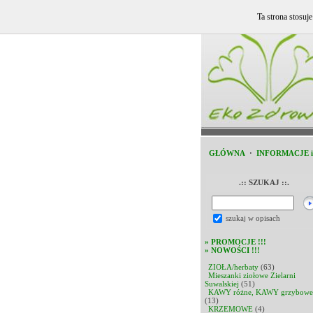
Ta strona stosuj
GŁÓWNA
·
INFORMACJE 
.:: SZUKAJ ::.
szukaj w opisach
»
PROMOCJE !!!
»
NOWOŚCI !!!
ZIOŁA/herbaty
(63)
Mieszanki ziołowe Zielarni
Suwalskiej
(51)
KAWY różne, KAWY grzybowe
(13)
KRZEMOWE
(4)