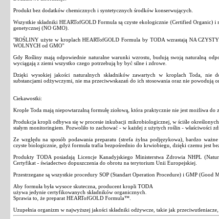
Produkt bez dodatków chemicznych i syntetycznych środków konserwujących.
Wszystkie składniki HEARTofGOLD Formula są czyste ekologicznie (Certified Organic) i r
genetycznej (NO GMO).
"ROŚLINY użyte w kroplach HEARTofGOLD Formula by TODA wzrastają NA CZYST
WOLNYCH od GMO"
Gdy Rośliny mają odpowiednie naturalne warunki wzrostu, budują swoją naturalną odp
wyciągają z ziemi wszystko czego potrzebują by być silne i zdrowe.
Dzięki wysokiej jakości naturalnych składników zawartych w kroplach Toda, nie d
substancjami odżywczymi, nie ma przeciwwskazań do ich stosowania oraz nie powodują 
Ciekawostki:
Krople Toda mają niepowtarzalną formułę ziołową, która praktycznie nie jest możliwa do 
Produkcja kropli odbywa się w procesie inkubacji mikrobiologicznej, w ściśle określony
stałym monitoringiem. Pozwoliło to zachować - w każdej z użytych roślin - właściwości z
Ze względu na sposób podawania preparatu (strefa żylna podjęzykowa), bardzo ważne je
czyste biologicznie, gdyż formuła trafia bezpośrednio do krwiobiegu, dzięki czemu jest b
Produkty TODA posiadają Licencje Kanadyjskiego Ministerstwa Zdrowia NHPL (Natura
Certyfikat - świadectwo dopuszczenia do obrotu na terytorium Unii Europejskiej.
Przestrzegane są wszystkie procedury SOP (Standart Operation Procedure) i GMP (Good Ma
Aby formuła była wysoce skuteczna, producent kropli TODA
używa jedynie certyfikowanych składników organicznych.
Sprawia to, że preparat HEARTofGOLD Formula™.
Uzupełnia organizm w najwyższej jakości składniki odżywcze, takie jak przeciwutleniacze,